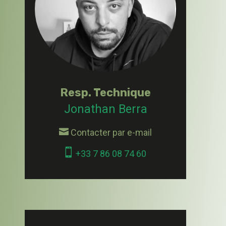
Resp. Technique
Jonathan Berra

Contacter par e-mail

+33 7 86 08 74 60