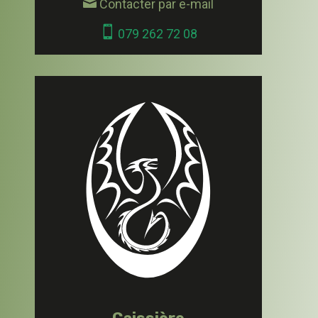

Contacter par e-mail

079 262 72 08