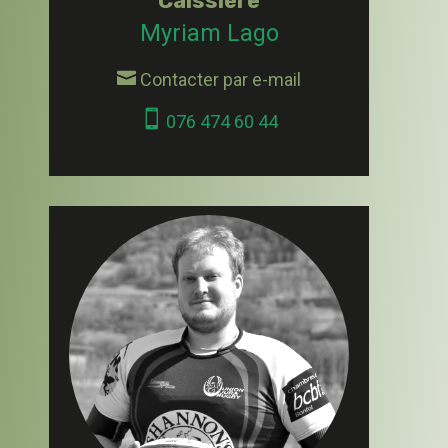
Caissière
Myriam Lago

Contacter par e-mail

076 474 60 44