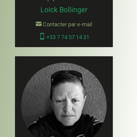
Loick Bollinger

Contacter par e-mail

+33 7 74 57 14 31