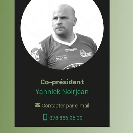
Co-président
Yannick Noirjean

Contacter par e-mail

078 856 95 39