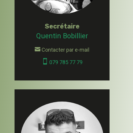
Secrétaire
Quentin Bobillier

Contacter par e-mail

079 785 77 79