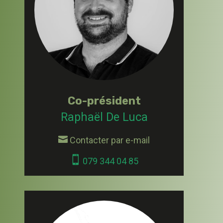
Co-président
Raphaël De Luca

Contacter par e-mail

079 344 04 85