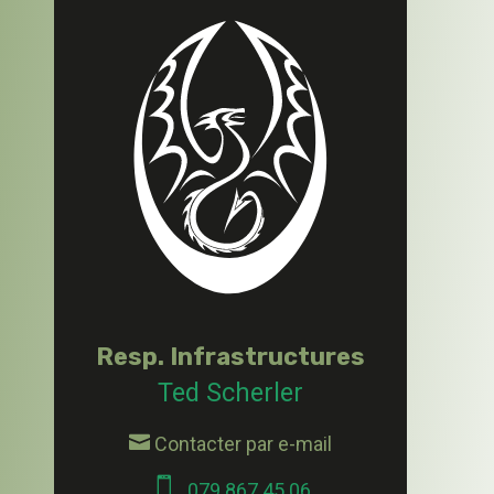
Resp. Infrastructures
Ted Scherler

Contacter par e-mail

079 867 45 06