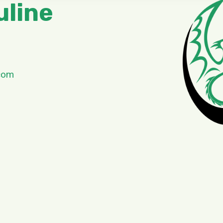
uline
.com