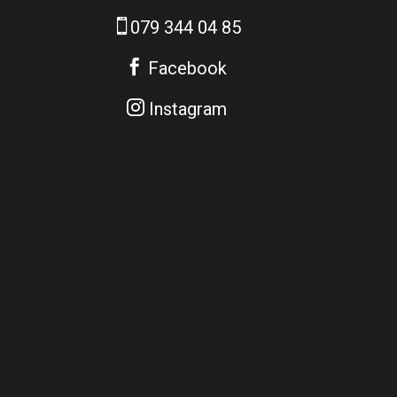

079 344 04 85

Facebook

Instagram