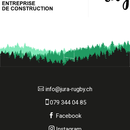

info@jura-rugby.ch

079 344 04 85

Facebook

Instagram