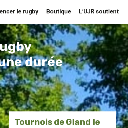
ncer le rugby
Boutique
L’UJR soutient
rugby
 une durée
Tournois de Gland le