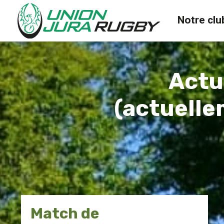
Notre clu
Actu
(actuelle
Match de